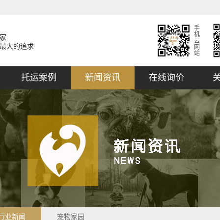
手
机
家
云
最大的追求
网
站
托运案例
新闻资讯
在线询价
行业新闻
宠物家园