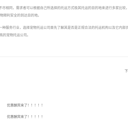
不尽相同，需求者可以根据自己所选择的托运方式极其托运的目的地来进行多家比较
物顺利安全的到达目的地。
一种服务行业，选择宠物托运公司首先了解其是否是正规合法的托运机构以及它内部
最高的宠物托运公司。
下
优惠酬宾来了！！！！！
优惠酬宾来了！！！！！