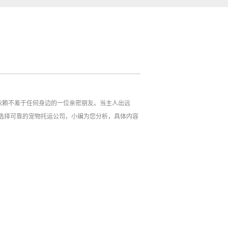
依赖不差于任何身边的一位亲密朋友。当主人出远
选择可靠的宠物托运公司，小编为您分析，具体内容