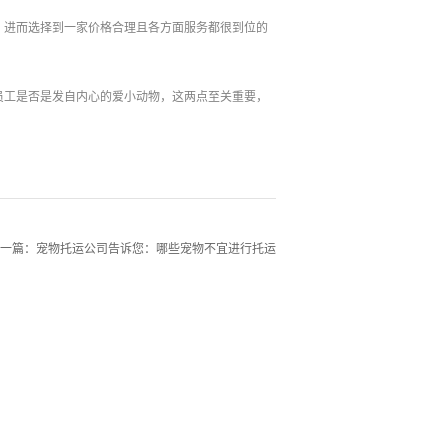
，进而选择到一家价格合理且各方面服务都很到位的
员工是否是发自内心的爱小动物，这两点至关重要，
一篇：
宠物托运公司告诉您：哪些宠物不宜进行托运