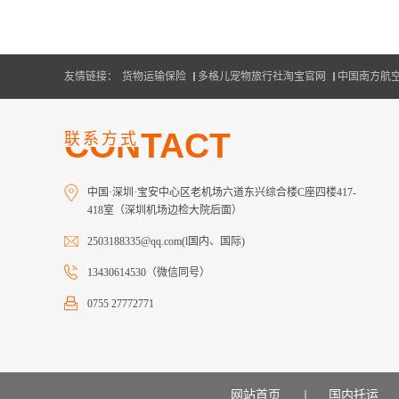
友情链接：
货物运输保险
多格儿宠物旅行社淘宝官网
中国南方航
CONTACT
联系方式
中国·深圳·宝安中心区老机场六道东兴综合楼C座四楼417-
418室（深圳机场边检大院后面）
2503188335@qq.com(l国内、国际)
13430614530（微信同号）
0755 27772771
网站首页
国内托运