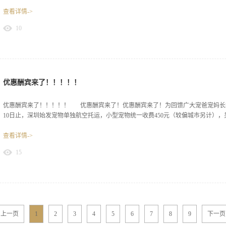
查看详情->
饮水器。欢迎宠宝们光临！
10
优惠酬宾来了！！！！！
优惠酬宾来了！！！！！ 优惠酬宾来了！优惠酬宾来了！为回馈广大宠爸宠妈长期的信任
10日止，深圳始发宠物单独航空托运，小型宠物统一收费450元（较偏城市另计），另
查看详情->
饮水器。欢迎宠宝们光临！
15
上一页
1
2
3
4
5
6
7
8
9
下一页