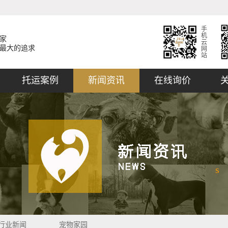
手
机
家
云
最大的追求
网
站
托运案例
新闻资讯
在线询价
s
行业新闻
宠物家园