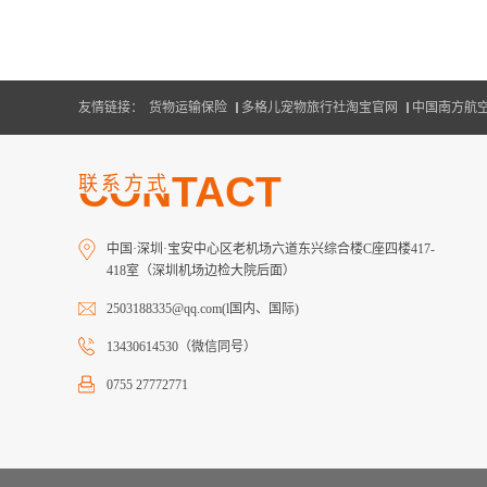
友情链接：
货物运输保险
多格儿宠物旅行社淘宝官网
中国南方航
CONTACT
联系方式
中国·深圳·宝安中心区老机场六道东兴综合楼C座四楼417-
418室（深圳机场边检大院后面）
2503188335@qq.com(l国内、国际)
13430614530（微信同号）
0755 27772771