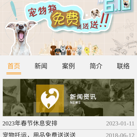
首页
新闻
案例
简介
联络
2023年春节休息安排
2023
-
01
-
11
宠物托运，用品免费送送送
2018
-
06
-
12