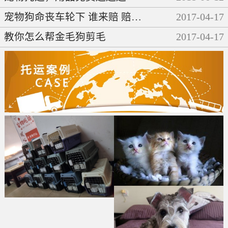
宠物狗命丧车轮下 谁来赔 赔多少
2017
-
04
-
17
教你怎么帮金毛狗剪毛
2017
-
04
-
17