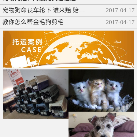
宠物狗命丧车轮下 谁来赔 赔多少
2017
-
04
-
17
教你怎么帮金毛狗剪毛
2017
-
04
-
17