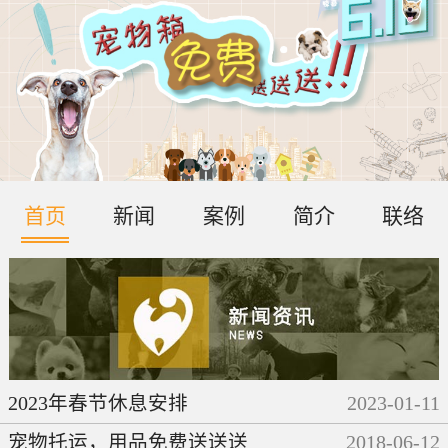
首页
新闻
案例
简介
联络
2023年春节休息安排
2023
-
01
-
11
宠物托运，用品免费送送送
2018
-
06
-
12