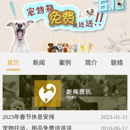
首页
新闻
案例
简介
联络
2023年春节休息安排
2023
-
01
-
11
宠物托运，用品免费送送送
2018
-
06
-
12