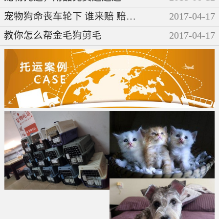
宠物狗命丧车轮下 谁来赔 赔多少
2017
-
04
-
17
教你怎么帮金毛狗剪毛
2017
-
04
-
17