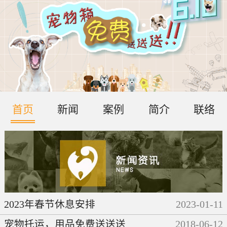
首页
新闻
案例
简介
联络
2023年春节休息安排
2023
-
01
-
11
宠物托运，用品免费送送送
2018
-
06
-
12