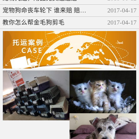
宠物狗命丧车轮下 谁来赔 赔多少
2017
-
04
-
17
教你怎么帮金毛狗剪毛
2017
-
04
-
17