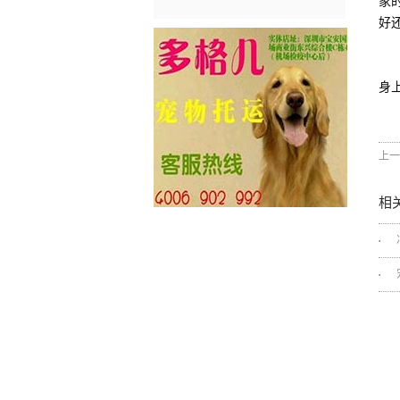
家
好
身
上一
相