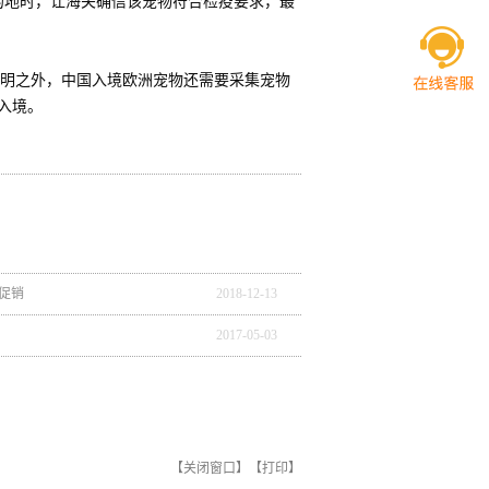
的地时，让海关确信该宠物符合检疫要求，最
明之外，中国入境欧洲宠物还需要采集宠物
入境。
促销
2018
-
12
-
13
2017
-
05
-
03
【
关闭窗口
】【
打印
】