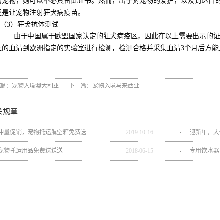
的宠物，则可以不必具备此证书。然而，出于对宠物的爱护，以及到达目
还是让宠物注射狂犬病疫苗。
（3）狂犬抗体测试
由于中国属于欧盟国家认定的狂犬病疫区，因此在以上需要出示的证
上的血清到欧洲指定的实验室进行检测，检测合格并采集血清3个月后方能
篇：
宠物入境澳大利亚
下一篇：
宠物入境马来西亚
关规章
冲量促销，宠物托运航空箱免费送
2019
-
10
-
16
迎新年，大
宠物托运用品免费送送送
2018
-
06
-
15
专用饮水器