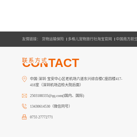
友情链接：
货物运输保险
多格儿宠物旅行社淘宝官网
中国南方航
CONTACT
联系方式
中国·深圳·宝安中心区老机场六道东兴综合楼C座四楼417-
418室（深圳机场边检大院后面）
2503188335@qq.com(l国内、国际)
13430614530（微信同号）
0755 27772771