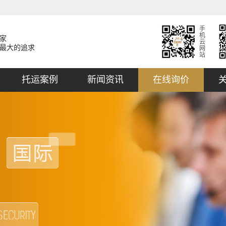
手
机
家
云
最大的追求
网
站
托运案例
新闻资讯
在线询价