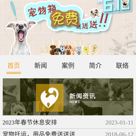
首页
新闻
案例
简介
联络
2023年春节休息安排
2023
-
01
-
11
宠物托运，用品免费送送送
2018
-
06
-
12