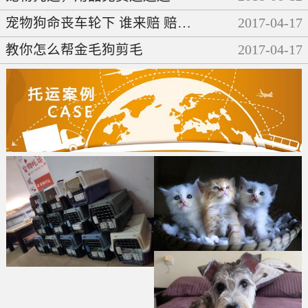
宠物狗命丧车轮下 谁来赔 赔多少
2017
-
04
-
17
教你怎么帮金毛狗剪毛
2017
-
04
-
17