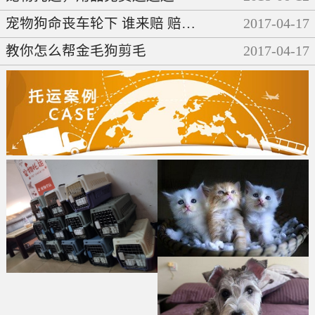
宠物狗命丧车轮下 谁来赔 赔多少
2017
-
04
-
17
教你怎么帮金毛狗剪毛
2017
-
04
-
17