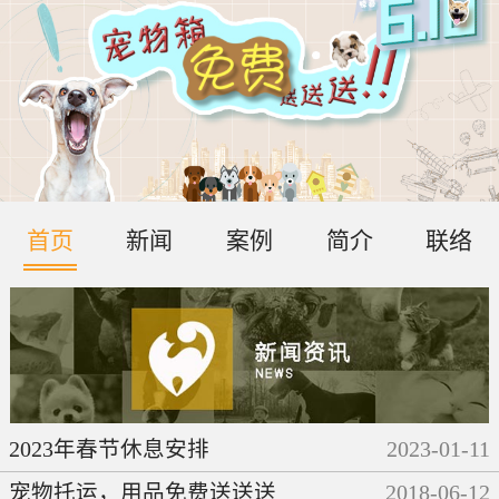
首页
新闻
案例
简介
联络
2023年春节休息安排
2023
-
01
-
11
宠物托运，用品免费送送送
2018
-
06
-
12