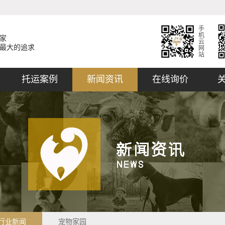
手
机
家
云
最大的追求
网
站
托运案例
新闻资讯
在线询价
行业新闻
宠物家园