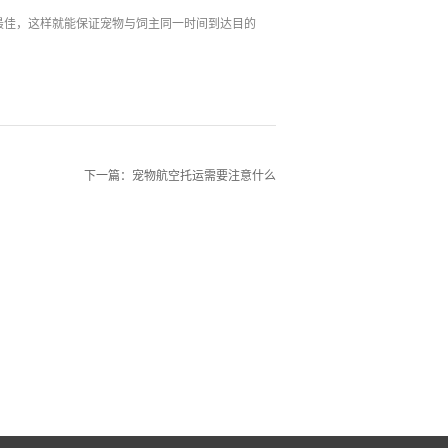
最佳，这样就能保证宠物与饲主同一时间到达目的
下一篇：
宠物航空托运需要注意什么