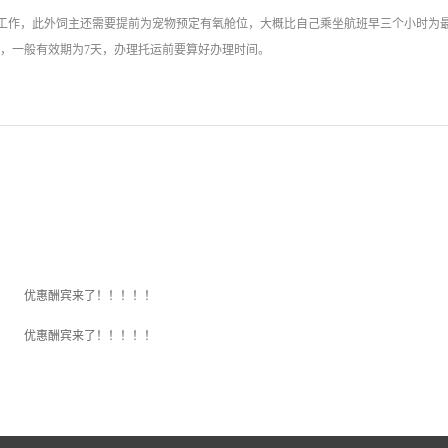
工作，此外饲主还需要提前为宠物预定有氧舱位，大概比自己乘坐航班早三个小时为
，一般有效期为7天，办理托运前要算好办理时间。
优惠酬宾来了！！！！！
优惠酬宾来了！！！！！