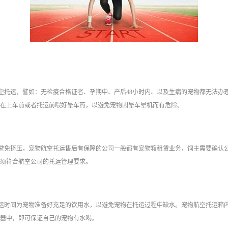
空托运，譬如：无检疫合格证者、孕期中、产后48小时内、以及生病的宠物都无法办
在上车前或者托运前喂好晕车药，以避免宠物因晕车晕机而有危险。
避免挤压，宠物航空托运售后有保障的公司一般都有宠物箱租赁业务，饲主需要确认
须符合航空公司的托运管理要求。
运时间为宠物准备好充足的饮用水，以避免宠物在托运过程中缺水。宠物航空托运箱
器中，即可保证自己的宠物有水喝。