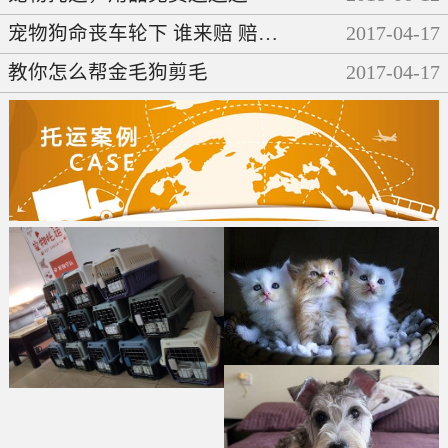
宠物狗命丧车轮下 谁来赔 赔多少
2017
-
04
-
17
教你怎么帮金毛狗剪毛
2017
-
04
-
17