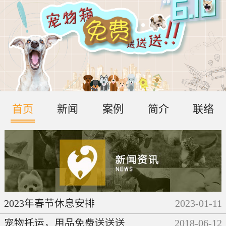
首页
新闻
案例
简介
联络
2023年春节休息安排
2023
-
01
-
11
宠物托运，用品免费送送送
2018
-
06
-
12