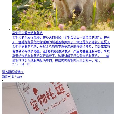
教你怎么帮金毛狗剪毛
金毛犬的毛发很茂盛，在冬天的时候，金毛会长出一身厚厚的绒毛，在春
天，金毛狗狗虽然把保暖用的绒毛基本换掉了，但还是很多毛发。在夏天
金毛是需要剪毛的，虽然金毛狗狗不需要用皮肤来进行呼吸，但是厚厚的
毛发会储存很多热量，让狗狗感觉很热很热，严重时甚至还会中暑。所以
夏天给金毛狗狗剪毛就很需要了。这里讲解下怎么帮金毛狗剪毛。 给
金毛狗狗剪毛说起来挺简单的，在给狗狗剪毛时用直剪打平，然...
2017
-
04
-
17
进入新闻频道>>
案例列表
/
case