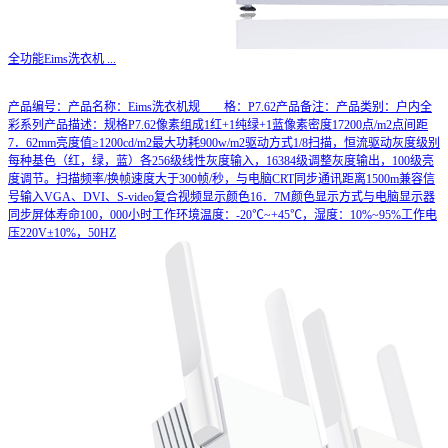
全功能Eims洗衣机
...
产品编号：产品名称：Eims洗衣机规 格：P7.62产品备注：产品类别：户内全
彩系列产品描述：规格P7.62像素组成1红+1纯绿+1蓝像素密度17200点/m2点间距
7．62mm亮度值≥1200cd/m2最大功耗900w/m2驱动方式1/8扫描，恒流驱动灰度级别
每种基色（红，绿，蓝）各256级线性灰度输入，16384级调整灰度输出，100级亮
度调节。扫描频率/换帧速度大于300帧/秒，与电脑CRT同步通讯距离1500m兼容信
号输入VGA、DVI、S-video复合视频显示颜色16．7M颜色显示方式与电脑显示器
同步屏体寿命100，000小时工作环境温度：-20℃~+45℃，湿度：10%~95%工作电
压220V±10%，50HZ