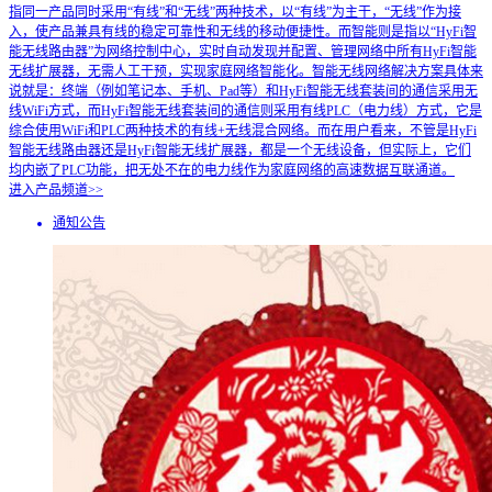
指同一产品同时采用“有线”和“无线”两种技术，以“有线”为主干，“无线”作为接
入，使产品兼具有线的稳定可靠性和无线的移动便捷性。而智能则是指以“HyFi智
能无线路由器”为网络控制中心，实时自动发现并配置、管理网络中所有HyFi智能
无线扩展器，无需人工干预，实现家庭网络智能化。智能无线网络解决方案具体来
说就是：终端（例如笔记本、手机、Pad等）和HyFi智能无线套装间的通信采用无
线WiFi方式，而HyFi智能无线套装间的通信则采用有线PLC（电力线）方式，它是
综合使用WiFi和PLC两种技术的有线+无线混合网络。而在用户看来，不管是HyFi
智能无线路由器还是HyFi智能无线扩展器，都是一个无线设备，但实际上，它们
均内嵌了PLC功能，把无处不在的电力线作为家庭网络的高速数据互联通道。
进入产品频道>>
通知公告