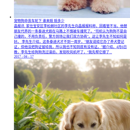
宠物狗命丧车轮下 谁来赔 赔多少
晶报讯 家住宝安区李松朗社区的李先生向晶报报料称，因看管不当，他替
朋友代养的一条泰迪犬跑在马路上不慎被车撞死了。“司机认为狗狗不是自
己撞的，不用负责任，警方到场让我们双方协商”。这让李先生不知如何是
好。 李先生介绍，这条泰迪犬才不到一周岁，“朋友说给它办了养犬登记
证，但他没把狗证留给我，所以我也不知到底有没有证。”据介绍，4月6日
晚，李先生给狗狗洗过澡后，发现吹风机坏了，“我先帮它擦了...
2017
-
04
-
17