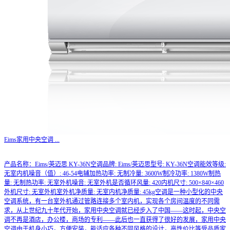
Eims家用中央空调
...
产品名称：Eims/英迈思 KY-36N空调品牌: Eims/英迈思型号: KY-36N空调能效等级:
无室内机噪音（值）: 46-54电辅加热功率: 无制冷量: 3600W制冷功率: 1380W制热
量: 无制热功率: 无室外机噪音: 无室外机是否循环风量: 420内机尺寸: 500×840×460
外机尺寸: 无室外机室外机净质量: 无室内机净质量: 45kg空调是一种小型化的中央
空调系统，有一台室外机通过管路连接多个室内机，实现各个房间温度的不同需
求，从上世纪九十年代开始，家用中央空调就已经步入了中国——这时起，中央空
调不再是酒店，办公楼，商场的专利——此后也一直获得了很好的发展，家用中央
空调由于机身小巧，方便安装，能适应各种不同风格的设计，高性价比等受品质家