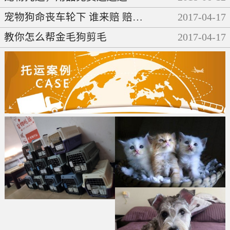
宠物狗命丧车轮下 谁来赔 赔多少
2017
-
04
-
17
教你怎么帮金毛狗剪毛
2017
-
04
-
17