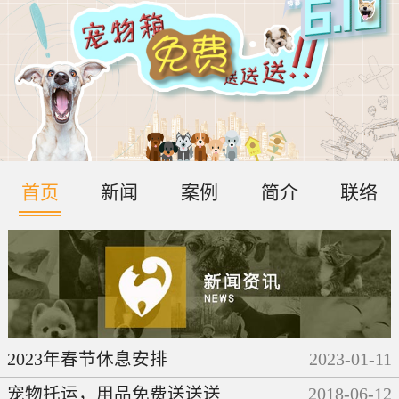
首页
新闻
案例
简介
联络
2023年春节休息安排
2023
-
01
-
11
宠物托运，用品免费送送送
2018
-
06
-
12