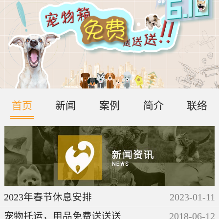
首页
新闻
案例
简介
联络
2023年春节休息安排
2023
-
01
-
11
宠物托运，用品免费送送送
2018
-
06
-
12