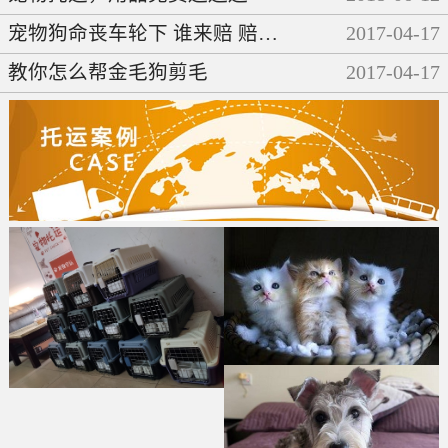
宠物狗命丧车轮下 谁来赔 赔多少
2017
-
04
-
17
教你怎么帮金毛狗剪毛
2017
-
04
-
17