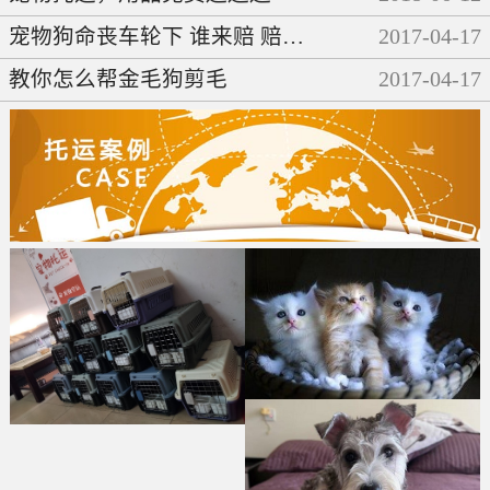
宠物狗命丧车轮下 谁来赔 赔多少
2017
-
04
-
17
教你怎么帮金毛狗剪毛
2017
-
04
-
17