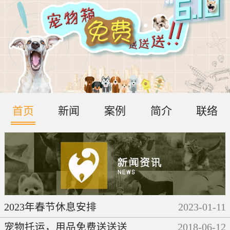
首页
新闻
案例
简介
联络
2023年春节休息安排
2023
-
01
-
11
宠物托运，用品免费送送送
2018
-
06
-
12