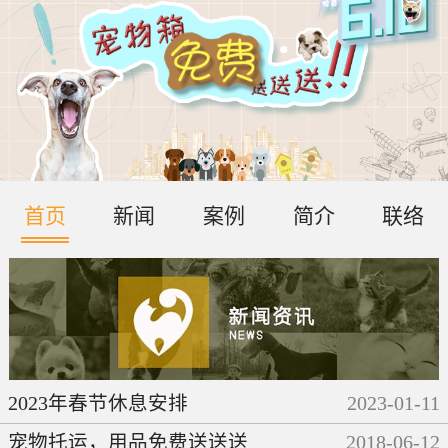
首页
新闻
案例
简介
联络
2023年春节休息安排
2023
-
01
-
11
宠物托运，用品免费送送送
2018
-
06
-
12