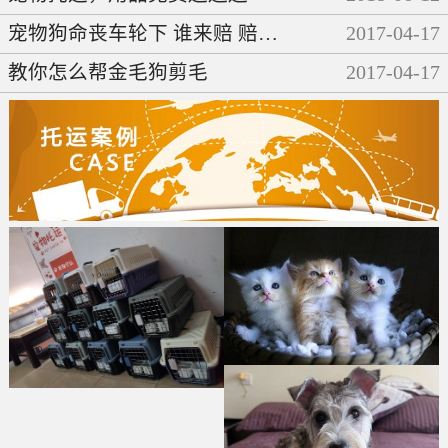
宠物狗命丧车轮下 谁来赔 赔多少
2017
-
04
-
17
教你怎么帮金毛狗剪毛
2017
-
04
-
17