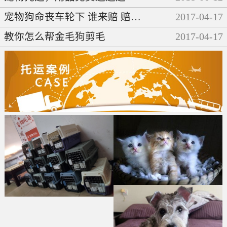
宠物狗命丧车轮下 谁来赔 赔多少
2017
-
04
-
17
教你怎么帮金毛狗剪毛
2017
-
04
-
17