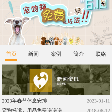
首页
新闻
案例
简介
联络
2023年春节休息安排
2023
-
01
-
11
宠物托运，用品免费送送送
2018
-
06
-
12