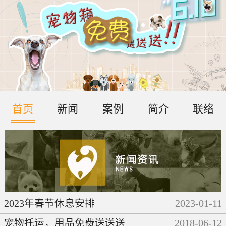
首页
新闻
案例
简介
联络
2023年春节休息安排
2023
-
01
-
11
宠物托运，用品免费送送送
2018
-
06
-
12