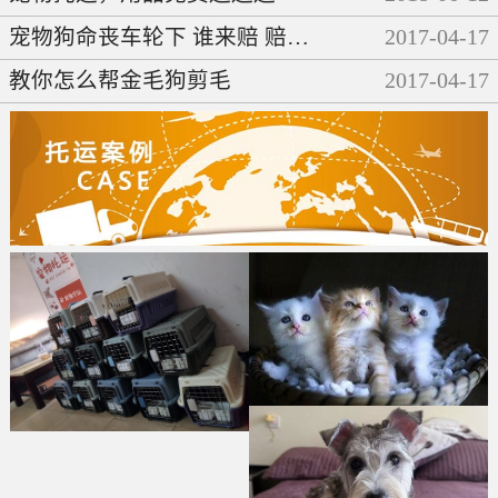
宠物狗命丧车轮下 谁来赔 赔多少
2017
-
04
-
17
教你怎么帮金毛狗剪毛
2017
-
04
-
17