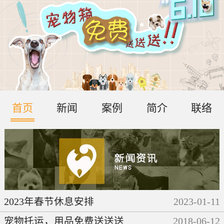
首页
新闻
案例
简介
联络
2023年春节休息安排
2023
-
01
-
11
宠物托运，用品免费送送送
2018
-
06
-
12