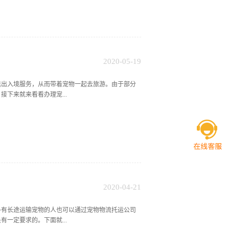
圳宠物托运公司提供额外的托运服务，则宠物托运费
物托运公司指出若是正常的宠物托运，其常规的收费
据更改后的要求来换算托运周期的长短，然后再根据
列车能够腾出来的宠物托运空间有限，想要在一定的
体积大小成为了决定宠物托运费用的因素。能力强的
说小猫和小狗之类的小型宠物收取托运费用较少而大
2020
-
05
-
19
的宠物托运费用，只有当遇到托运的周期有变化且出
运出入境服务，从而带着宠物一起去旅游。由于部分
下来就来看看办理宠...
空公司提供的宠物托运仓是一个相对于比较密封的环
物没有免疫健康证明，则其余的宠物很可能有各种感
证，而这个证明带着宠物到指定的动物医院打疫苗之
物医院打疫苗。二、提前办理出入境检疫手续由于出
关单，所以办理出入境检疫手续这件事情也是需要在
段时间之后拿到相关的检疫证明和通关单来办理宠物
性训练宠物托运出入境服务简单来讲就是将宠物安置
2020
-
04
-
21
进去会非常的不适应。为了避免在托运过程中因为航
多有长途运输宠物的人也可以通过宠物物流托运公司
一定要求的。下面就...