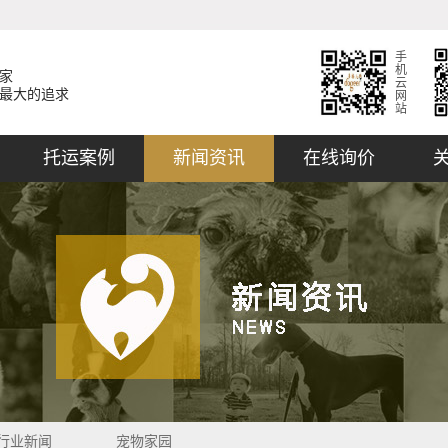
手
机
家
云
最大的追求
网
站
托运案例
新闻资讯
在线询价
行业新闻
宠物家园