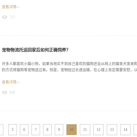
查看详情->
请大家一起来详细了解一下。第1.身体要健康之所以宠物物流托运的口碑很好，就
715
要的检查，主要是查看宠物的动物健康免疫证明，确保宠物没有寄生虫，此外还会
宠物托运公司往往不会对其进行托运。第2.按时注射疫苗宠物一生当中需要注射多
很有好处的。为了避免没有注射过疫苗的宠物在托运过程中传染给其他宠物宠物物
疫苗的证明，确保宠物不会存在感染的因素。第3.非妊娠期如果宠物已经怀孕了，
途中宠物会一直待着狭小而且行对封闭的宠物箱中，环境并不是十分良好，会给宠
分不利，所以，宠物物流托运公司一般不会托运已经怀孕的宠物。通过上文的简单
宠物物流托运回家后如何正确饲养？
家提供优质的宠物托运服务，但是，大家在进行托运时除了要了解宠物物流托运服
以免因为宠物不符合相关的要求而被...
许多人都喜欢小猫小狗，如果当地买不到自己喜欢的猫狗还会从网上的猫舍犬舍来
的方式将猫狗等宠物送过来。但是，宠物经过长途运输，在心理上肯定需要安慰，以免
查看详情->
下面就由宠物物流托运公司介绍一下，宠物到家之后如何正确饲养。1.先做好清洁
828
但是经过长途跋涉的宠物在抵抗力上会比较弱，尤其是月龄较小的宠物，如果主人
因为抵抗力弱而生病，可以买一些质量好的干粉来揉搓宠物身上的毛，起到一定的清
欢吃肉类的食物，而且月龄较小的宠物还需要喂奶，但是，刚刚通过宠物物流托运
的，因为刚刚换环境的宠物有可能会出现水土不服的情况，而且长时间运输也会让
致生病。3.熟悉环境后再去打疫苗不管是猫还是狗都应该去宠物医院注射相应的疫
的时候就带去注射疫苗，因为宠物来到新的环境会很不适应，有时候还会有应激反
5
6
7
8
9
10
11
12
13
14
运公司能够为大家提供方便快捷的宠物运输方式，所以，许多经营宠物的猫舍犬舍