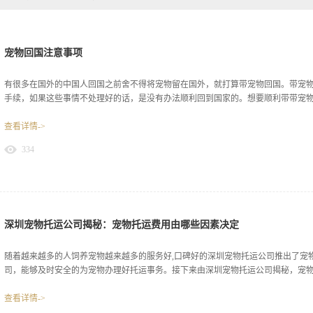
宠物回国注意事项
有很多在国外的中国人回国之前舍不得将宠物留在国外，就打算带宠物回国。带宠
手续，如果这些事情不处理好的话，是没有办法顺利回到国家的。想要顺利带带宠物回
查看详情->
个问题：一、办理相关证明的时间要把握好宠物回国前要在宠物所在地的宠物医院
334
明是有时效性的，有效日期为十四天，别去太早，以免过期失效。同时，狂犬疫苗
前注射狂犬疫苗。二、选择寻求正规宠物回国托运公司的帮助一些正规托运公司的
回国没有经验，可以把宠物交给声誉好的宠物回国托运公司。托运公司服务周到，
小，可以为回国减轻很多负担。三、了解国内相关规定国内对宠物回国的要求是比
程中会出现很多意外情况，如果宠物在这期间生病等，可能会面临着被捕杀的风险
境只允许带一只宠物通过。上面都是需要认真考虑的宠物回国的几大因素，每一个
深圳宠物托运公司揭秘：宠物托运费用由哪些因素决定
为许多主人和宠物之间的感情都非常深厚，有的人视宠物如家人，有的人视宠物如
得到了很多人的重视，希望每一个爱宠物的朋友带宠...
随着越来越多的人饲养宠物越来越多的服务好,口碑好的深圳宠物托运公司‍推出了
司，能够及时安全的为宠物办理好托运事务。接下来由深圳宠物托运公司揭秘，宠物托
查看详情->
因素决定？一、客户是否有额外的托运服务要求深圳宠物托运公司在为客户办理宠