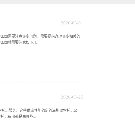
2020
-
06
-
01
物回国需要注意许多问题，需要提前办理很多相关的
国就需要注意如下几...
申请健康证明，并由专业宠物医生签字盖章。这个证
证明也是必不可少的，宠物需要在回国至少一个月之
宠物回国的服务水平是比较不错的，如果对携带宠物
宠物托运方法科学安全，都是一对一服务的，风险
较严格的，入境口岸也会对宠物进行隔离，隔离的过
。另一方面，对宠物的数量也有很严的要求，每次入
主人都不希望宠物在回国的过程中有任何的闪失。因
2020
-
05
-
25
朋友，有的人视宠物如情侣。宠物回国的问题因此也
宠物托运服务。这些供应性能稳定的深圳宠物托运公
运费用都是由哪些...
物托运之前，会向客户询问是否需要额外的服务，例