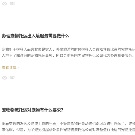
403
如航空箱的购买上门接送宠物以及为宠物托运保价。如果客户提出明确要求需要深
用就会随着额外服务内容的增加而随之增加。二、托运的周期服务态度好的深圳宠
标准是有明确的标准。但如果一些家庭因为行程等问题有加急要求的时候，就会根
托运的周期在标准收费上额外收取加急费用。三、宠物的体积大小一家航班或者是
空间内合理放置航空箱，就需要对托运的宠物体积大小做出要求，这也使得宠物的
深圳宠物托运公司指出通常来讲宠物托运费是随着体积数值的增大而增加，也就是
办理宠物托运出入境服务需要做什么
型宠物所需的托运费用较高。能力强深圳宠物托运公司都是根据相关的规定来收取
现了加急状况、宠物的体积大小超出或者小于标准...
宠物对于很多人而言就像是家人，外出旅游的时候很多人会选择性价比高的宠物托
人群不了解详细的宠物托运事项，所以会委托国内宠物托运公司代为办理相关服务。接
查看详情->
物托运出入境服务需要宠物主人提前做什么？一、到指定的动物医院打疫苗由于航
402
境，而且所有办理了宠物托运出入境服务的宠物都会放置在这里。如果其中一只宠
染风险。所以航空公司明确办理宠物托运出入境服务，需要出示该宠物的免疫健康
后就可以得到。所以想要办理宠物托运，就需要在宠物带出国前一个月到指定的动
入境检疫手续的办理有一定的时间规定，而且当天并不会拿到相关的检疫证明和通
临走前的十四条之内，带好宠物和保健证书去办理出入境检疫手续。然后就会在一
托运出入境服务，之后就可以凭这些证明来上飞机和过海关。三、带着宠物做适应
宠物物流托运对宠物有什么要求？
在航空箱，然后再对航空箱办理托运。由于航空箱的空间较为狭小，所以宠物突然
空箱问题，给宠物造成不好的印象，可以提前带着...
随着交通的发达及物流工具的完善，不管是货物还是动物也都可以进行托运了，许
来运输，但是，为了避免引起意外事件宠物物流托运公司对准备进行托运的宠物还是有