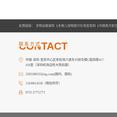
友情链接：
货物运输保险
多格儿宠物旅行社淘宝官网
中国南方航
CONTACT
联系方式
中国·深圳·宝安中心区老机场六道东兴综合楼C座四楼417-
418室（深圳机场边检大院后面）
2503188335@qq.com(l国内、国际)
13430614530（微信同号）
0755 27772771