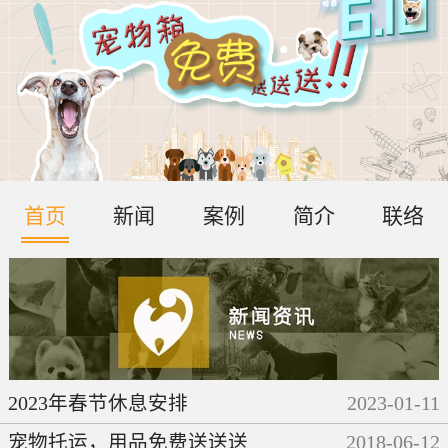
首页
新闻
案例
简介
联络
2023年春节休息安排
2023
-
01
-
11
宠物托运，用品免费送送送
2018
-
06
-
12