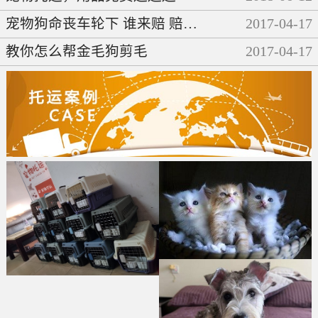
宠物狗命丧车轮下 谁来赔 赔多少
2017
-
04
-
17
教你怎么帮金毛狗剪毛
2017
-
04
-
17