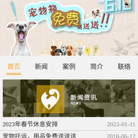
首页
新闻
案例
简介
联络
2023年春节休息安排
2023
-
01
-
11
宠物托运，用品免费送送送
2018
-
06
-
12