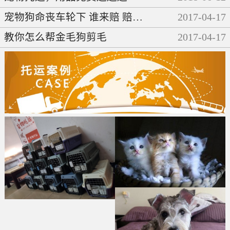
宠物狗命丧车轮下 谁来赔 赔多少
2017
-
04
-
17
教你怎么帮金毛狗剪毛
2017
-
04
-
17